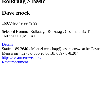
Rolkraag > Basic
Dave mock
16077490
49.99
49.99
Selected Homme, Rolkraag , Rolkraag , Cashmeremix Trui,
16077490, L,M,S,XL
Details
Statielei 89
2640 - Mortsel
webshop@cesarmenswear.be
Cesar
Menswear
+32 (0)3 336 26 86
BE 0597.878.207
https://cesarmenswear.be/
Retourdocument